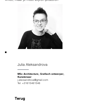
Julia Aleksandrova
MSc Architecture, Grafisch ontwerper,
Kunstenaar
j.alexsandrova@gmail.com
Tel:
+31615461546
Terug