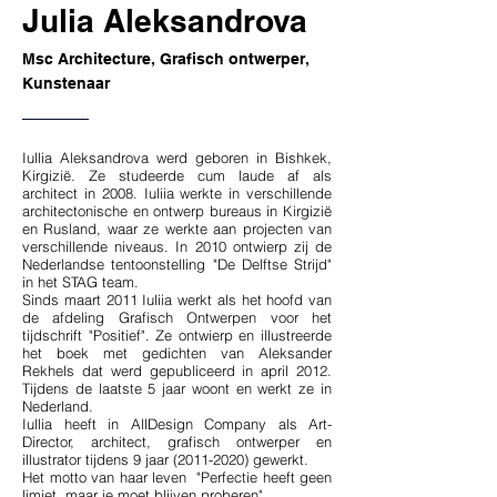
Julia Aleksandrova
Msc Architecture, Grafisch ontwerper,
Kunstenaar
Iullia Aleksandrova werd geboren in Bishkek,
Kirgizië. Ze studeerde cum laude af als
architect in 2008. Iuliia werkte in verschillende
architectonische en ontwerp bureaus in Kirgizië
en Rusland, waar ze werkte aan projecten van
verschillende niveaus. In 2010 ontwierp zij de
Nederlandse tentoonstelling "De Delftse Strijd"
in het STAG team.
Sinds maart 2011 Iuliia werkt als het hoofd van
de afdeling Grafisch Ontwerpen voor het
tijdschrift "Positief". Ze ontwierp en illustreerde
het boek met gedichten van Aleksander
Rekhels dat werd gepubliceerd in april 2012.
Tijdens de laatste 5 jaar woont en werkt ze in
Nederland.
Iullia heeft in AllDesign Company als Art-
Director, architect, grafisch ontwerper en
illustrator tijdens 9 jaar (2011-2020) gewerkt.
Het motto van haar leven "Perfectie heeft geen
limiet, maar je moet blijven proberen"